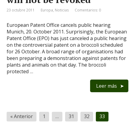
23 octubre 2011
Europa
,
Noticias
Comentarios: 0
European Patent Office cancels public hearing
Munich, 20. October 2011. Surprisingly, the European
Patent Office (EPO) has just canceled a public hearing
on the controversial patent on a broccoli scheduled
for 26 October. A broad range of organisations had
been preparing a demonstration against patents for
plants and animals on that day. The broccoli
protected …
Leer más
Navegación
« Anterior
1
…
31
32
33
de
entradas