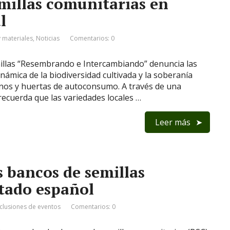
emillas comunitarias en
l
 materiales
,
Noticias
Comentarios: 0
millas “Resembrando e Intercambiando” denuncia las
námica de la biodiversidad cultivada y la soberanía
inos y huertas de autoconsumo. A través de una
ecuerda que las variedades locales …
Leer más
s bancos de semillas
stado español
clusiones de eventos
Comentarios: 0