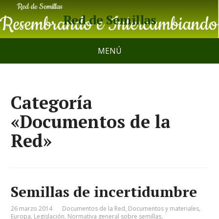
Red de Semillas
MENÚ
Categoría
«Documentos de la
Red»
Semillas de incertidumbre
26 marzo 2014
Documentos de la Red
,
Documentos y materiales
,
Europa
,
Legislación
,
Normativa general sobre semillas
,