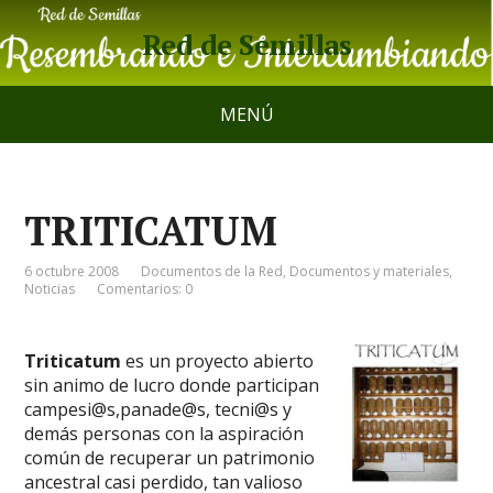
Red de Semillas
MENÚ
TRITICATUM
6 octubre 2008
Documentos de la Red
,
Documentos y materiales
,
Noticias
Comentarios: 0
Triticatum
es un proyecto abierto
sin animo de lucro donde participan
campesi@s,panade@s, tecni@s y
demás personas con la aspiración
común de recuperar un patrimonio
ancestral casi perdido, tan valioso